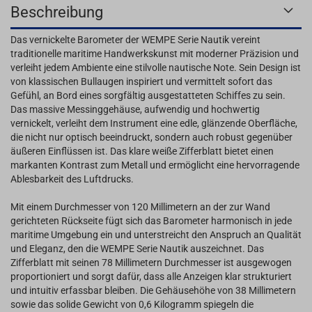
Beschreibung
Das vernickelte Barometer der WEMPE Serie Nautik vereint
traditionelle maritime Handwerkskunst mit moderner Präzision und
verleiht jedem Ambiente eine stilvolle nautische Note. Sein Design ist
von klassischen Bullaugen inspiriert und vermittelt sofort das
Gefühl, an Bord eines sorgfältig ausgestatteten Schiffes zu sein.
Das massive Messinggehäuse, aufwendig und hochwertig
vernickelt, verleiht dem Instrument eine edle, glänzende Oberfläche,
die nicht nur optisch beeindruckt, sondern auch robust gegenüber
äußeren Einflüssen ist. Das klare weiße Zifferblatt bietet einen
markanten Kontrast zum Metall und ermöglicht eine hervorragende
Ablesbarkeit des Luftdrucks.
Mit einem Durchmesser von 120 Millimetern an der zur Wand
gerichteten Rückseite fügt sich das Barometer harmonisch in jede
maritime Umgebung ein und unterstreicht den Anspruch an Qualität
und Eleganz, den die WEMPE Serie Nautik auszeichnet. Das
Zifferblatt mit seinen 78 Millimetern Durchmesser ist ausgewogen
proportioniert und sorgt dafür, dass alle Anzeigen klar strukturiert
und intuitiv erfassbar bleiben. Die Gehäusehöhe von 38 Millimetern
sowie das solide Gewicht von 0,6 Kilogramm spiegeln die