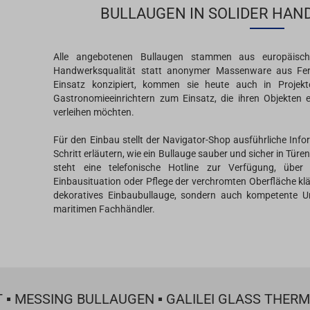
BULLAUGEN IN SOLIDER HA
Alle angebotenen Bullaugen stammen aus europäisch
Handwerksqualität statt anonymer Massenware aus Fern
Einsatz konzipiert, kommen sie heute auch in Projek
Gastronomieeinrichtern zum Einsatz, die ihren Objekten 
verleihen möchten.
Für den Einbau stellt der Navigator-Shop ausführliche Info
Schritt erläutern, wie ein Bullauge sauber und sicher in Tü
steht eine telefonische Hotline zur Verfügung, über
Einbausituation oder Pflege der verchromten Oberfläche klär
dekoratives Einbaubullauge, sondern auch kompetente Un
maritimen Fachhändler.
▪ MESSING BULLAUGEN ▪ GALILEI GLASS THERM