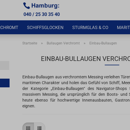
040 / 25 30 35 40
RCHROMT
SCHIFFSGLOCKEN
STURMGLAS & CO
MARIT
»
»
Startseite
Bullaugen Verchromt
Einbau-Bullaugen
EINBAU-BULLAUGEN VERCHR
Einbau-Bullaugen aus verchromtem Messing verleihen Tür
maritimen Charakter und holen das Gefühl von Schiff, Meer
der Kategorie „Einbau-Bullaugen“ des Navigator-Shops
massivem Messing, die ursprünglich für den Boots- und 
heute ebenso für hochwertige Innenausbauten, Gastro
eignen.