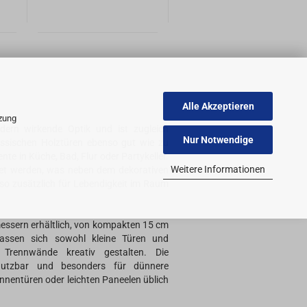
Alle Akzeptieren
tzung
dern wirkende Optik und ist zugleich
Nur Notwendige
lassischen Holztüren ebenso gut wie zu
ente in Küche, Bad, Flur oder Partykeller.
Weitere Informationen
net werden, was neben dem dekorativen
so zusätzlich für Lebendigkeit im Raum
essern erhältlich, von kompakten 15 cm
assen sich sowohl kleine Türen und
Trennwände kreativ gestalten. Die
 nutzbar und besonders für dünnere
Innentüren oder leichten Paneelen üblich