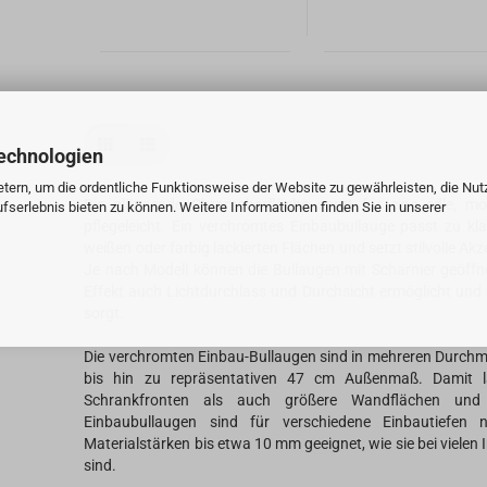
echnologien
tern, um die ordentliche Funktionsweise der Website zu gewährleisten, die Nu
Die glänzende Chromoberfläche sorgt für eine edle, mo
serlebnis bieten zu können. Weitere Informationen finden Sie in unserer
pflegeleicht. Ein verchromtes Einbaubullauge passt zu k
weißen oder farbig lackierten Flächen und setzt stilvolle Akz
Je nach Modell können die Bullaugen mit Scharnier geöff
Effekt auch Lichtdurchlass und Durchsicht ermöglicht und 
sorgt.
Die verchromten Einbau-Bullaugen sind in mehreren Durchm
bis hin zu repräsentativen 47 cm Außenmaß. Damit l
Schrankfronten als auch größere Wandflächen und 
Einbaubullaugen sind für verschiedene Einbautiefen
Materialstärken bis etwa 10 mm geeignet, wie sie bei vielen 
sind.