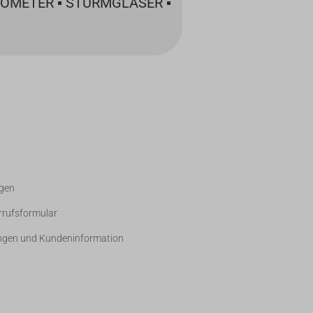
OMETER ▪ STURMGLÄSER ▪
gen
rrufsformular
ngen und Kundeninformation