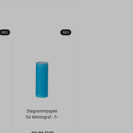
NEU
NEU
Diagrammpapier
für Meteograf - 5 -
Jahresrollen -
Skala inch