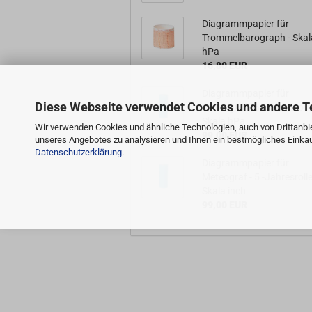
Diagrammpapier für
Trommelbarograph - Skal
hPa
16,80 EUR
Diagrammpapier für
Diese Webseite verwendet Cookies und andere T
Meteograf - 5 -Jahresrolle
Skala hPa
Wir verwenden Cookies und ähnliche Technologien, auch von Drittanbie
99,00 EUR
unseres Angebotes zu analysieren und Ihnen ein bestmögliches Einkauf
Datenschutzerklärung
.
Diagrammpapier für
Meteograf - 5 -Jahresrolle
Skala inch
99,00 EUR