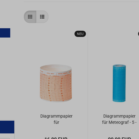
NEU
Diagrammpapier
Diagrammpapier
für
für Meteograf - 5 -
Trommelbarograph
Jahresrollen -
- Skala hPa
Skala hPa