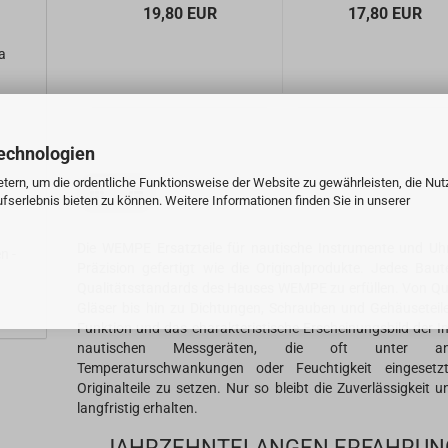
19,80 EUR
17,80 EUR
a
echnologien
n -
tern, um die ordentliche Funktionsweise der Website zu gewährleisten, die Nu
serlebnis bieten zu können. Weitere Informationen finden Sie in unserer
Die WEMPE Ersatzteile für nautische Instrumente und Uh
n -
Präzision gefertigt wie die Originalprodukte. Jedes Bau
Qualitätsstandards des Hauses WEMPE zu erfüllen. Von Quar
Gläser bis hin zu Dichtungen, Schrauben und Gehäuseteilen
Funktion und das charakteristische Erscheinungsbild der 
nautischen Messgeräten, die oft unter ans
Temperaturschwankungen oder Feuchtigkeit eingesetz
Originalteile zu setzen. Nur so bleibt die Zuverlässigkei
langfristig erhalten.
JAHRZEHNTELANGEN ERFAHRUN