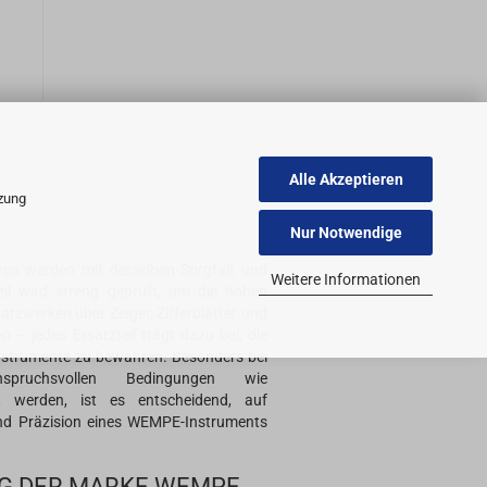
Alle Akzeptieren
tzung
Nur Notwendige
ren werden mit derselben Sorgfalt und
Weitere Informationen
teil wird streng geprüft, um die hohen
zwerken über Zeiger, Zifferblätter und
 – jedes Ersatzteil trägt dazu bei, die
Instrumente zu bewahren. Besonders bei
pruchsvollen Bedingungen wie
t werden, ist es entscheidend, auf
t und Präzision eines WEMPE-Instruments
G DER MARKE WEMPE