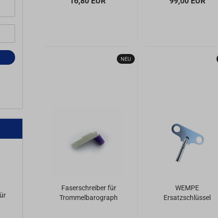
16,80 EUR
99,00 EUR
NEU
Faserschreiber für
WEMPE
ür
Trommelbarograph
Ersatzschlüssel
- blau
für Glasenuhr