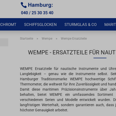
040 / 25 30 35 40
RCHROMT
SCHIFFSGLOCKEN
STURMGLAS & CO
MARIT
»
»
Startseite
Wempe
Wempe Ersatzteile
WEMPE - ERSATZTEILE FÜR NAU
WEMPE Ersatzteile für nautische Instrumente und Uhre
Langlebigkeit – genau wie die Instrumente selbst. Sei
Hamburger Traditionsmarke WEMPE hochwertige Schif
Thermometer, die weltweit für ihre Zuverlässigkeit und han
Damit diese maritimen Präzisionsinstrumente über Jah
behalten, bietet WEMPE ein umfassendes Sortiment an
verschiedenen Serien und Modelle entwickelt wurden. Di
langfristigen Werterhalt, sondern garantieren auch, das
höchster Genauigkeit arbeitet.