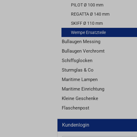
PILOT Ø 100 mm
REGATTA Ø 140 mm
SKIFF Ø 110 mm
Wempe Ersatzteile
Bullaugen Messing
Bullaugen Verchromt
Schiffsglocken
Sturmglas & Co
Maritime Lampen
Maritime Einrichtung
Kleine Geschenke
Flaschenpost
Kundenlogin