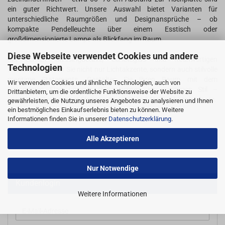
ein guter Richtwert. Unsere Auswahl bietet Varianten für
unterschiedliche Raumgrößen und Designansprüche – ob
kompakte Pendelleuchte über einem Esstisch oder
großdimensionierte Lampe als Blickfang im Raum.
Diese Webseite verwendet Cookies und andere
Mit echten Messingdetails, Schutzglas und hochwertigen
Technologien
Fassungen setzen Sie nicht nur Lichtakzente, sondern auch stilvolle
maritime Statements. Gestalten Sie Ihren Raum mit dem
Wir verwenden Cookies und ähnliche Technologien, auch von
besonderen Flair unserer Hängelampen im maritimen Stil –
Drittanbietern, um die ordentliche Funktionsweise der Website zu
entdecken Sie maritime Eleganz, Qualität und Atmosphäre in einem.
gewährleisten, die Nutzung unseres Angebotes zu analysieren und Ihnen
ein bestmögliches Einkaufserlebnis bieten zu können. Weitere
Informationen finden Sie in unserer
Datenschutzerklärung
.
Alle Akzeptieren
Nur Notwendige
Kundenlogin
Weitere Informationen
E-
Mail-