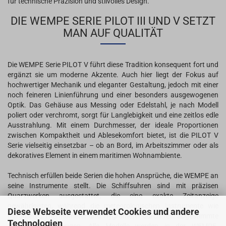
für technische Präzision und stilvolles Design.
DIE WEMPE SERIE PILOT III UND V SETZT
MAN AUF QUALITÄT
Die WEMPE Serie PILOT V führt diese Tradition konsequent fort und
ergänzt sie um moderne Akzente. Auch hier liegt der Fokus auf
hochwertiger Mechanik und eleganter Gestaltung, jedoch mit einer
noch feineren Linienführung und einer besonders ausgewogenen
Optik. Das Gehäuse aus Messing oder Edelstahl, je nach Modell
poliert oder verchromt, sorgt für Langlebigkeit und eine zeitlos edle
Ausstrahlung. Mit einem Durchmesser, der ideale Proportionen
zwischen Kompaktheit und Ablesekomfort bietet, ist die PILOT V
Serie vielseitig einsetzbar – ob an Bord, im Arbeitszimmer oder als
dekoratives Element in einem maritimen Wohnambiente.
Technisch erfüllen beide Serien die hohen Ansprüche, die WEMPE an
seine Instrumente stellt. Die Schiffsuhren sind mit präzisen
Quarzwerken ausgestattet, die eine exakte Zeitanzeige
gewährleisten, während die meteorologischen Instrumente wie
Diese Webseite verwendet Cookies und andere
Barometer, Thermometer und Hygrometer durch fein abgestimmte
Technologien