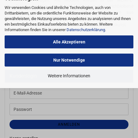
Mechanik überzeugen. Alle Modelle werden in der WEMPE-
Manufaktur sorgfältig geprüft und justiert, um eine gleichbleibend
Wir verwenden Cookies und ähnliche Technologien, auch von
hohe Genauigkeit sicherzustellen. Diese Kombination aus
Drittanbietern, um die ordentliche Funktionsweise der Website zu
technischer Präzision und ästhetischer Vollendung macht die Serien
gewährleisten, die Nutzung unseres Angebotes zu analysieren und Ihnen
ein bestmögliches Einkaufserlebnis bieten zu können. Weitere
PILOT III und V zu wahren Klassikern der nautischen Messkunst.
Informationen finden Sie in unserer
Datenschutzerklärung
.
Alle Akzeptieren
Nur Notwendige
Kundenlogin
Weitere Informationen
E-
Mail-
Adresse
Passwort
ANMELDEN