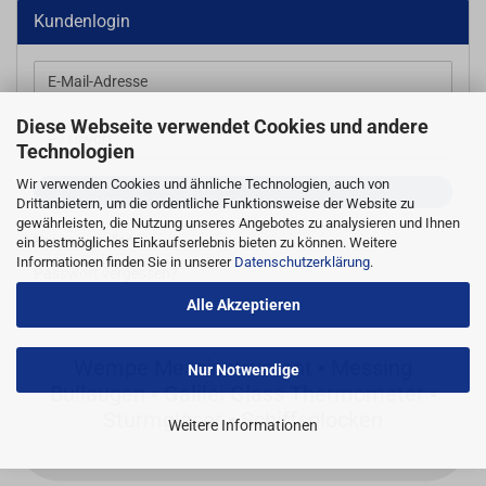
Kundenlogin
E-
Mail-
Diese Webseite verwendet Cookies und andere
Adresse
Passwort
Technologien
Wir verwenden Cookies und ähnliche Technologien, auch von
ANMELDEN
Drittanbietern, um die ordentliche Funktionsweise der Website zu
gewährleisten, die Nutzung unseres Angebotes zu analysieren und Ihnen
Konto erstellen
ein bestmögliches Einkaufserlebnis bieten zu können. Weitere
Informationen finden Sie in unserer
Datenschutzerklärung
.
Passwort vergessen?
Alle Akzeptieren
Wempe Messinstrument ▪ Messing
Nur Notwendige
Bullaugen ▪ Galilei Glass Thermometer ▪
Sturmgläser ▪ Schiffsglocken
Weitere Informationen