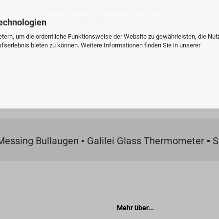
Schwere Messing-Glocke Ø 125 mm
- komplett mit Halter, Schäkel und Bändsel,
- Gesamtgewicht: 940 g
echnologien
tern, um die ordentliche Funktionsweise der Website zu gewährleisten, die Nu
serlebnis bieten zu können. Weitere Informationen finden Sie in unserer
ssing Bullaugen ▪ Galilei Glass Thermometer ▪ St
Mehr über...