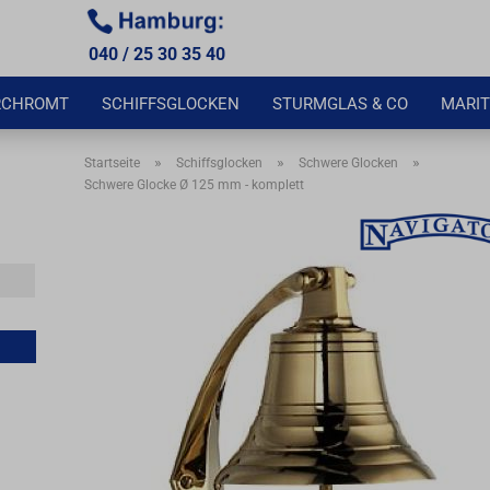
040 / 25 30 35 40
RCHROMT
SCHIFFSGLOCKEN
STURMGLAS & CO
MARIT
»
»
»
Startseite
Schiffsglocken
Schwere Glocken
Schwere Glocke Ø 125 mm - komplett