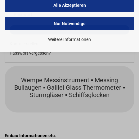
Mail-
Alle Akzeptieren
Adresse
Passwort
Nur Notwendige
ANMELDEN
Weitere Informationen
Konto erstellen
Passwort vergessen?
Wempe Messinstrument ▪ Messing
Bullaugen ▪ Galilei Glass Thermometer ▪
Sturmgläser ▪ Schiffsglocken
Einbau Informationen etc.